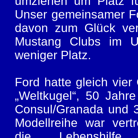
umziehen um Platz f
Unser gemeinsamer For
davon zum Glück ver
Mustang Clubs im Un
weniger Platz.
Ford hatte gleich vie
„Weltkugel“, 50 Jahr
Consul/Granada und 30
Modellreihe war vert
die Lebenshilf