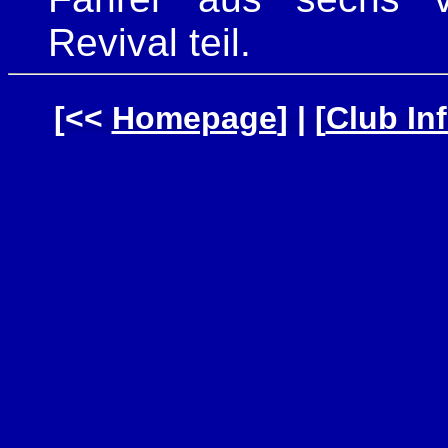
Revival teil.
[
<<
Homepage
] | [
Club In