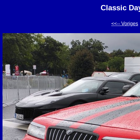
Classic Da
<<-- Voriges