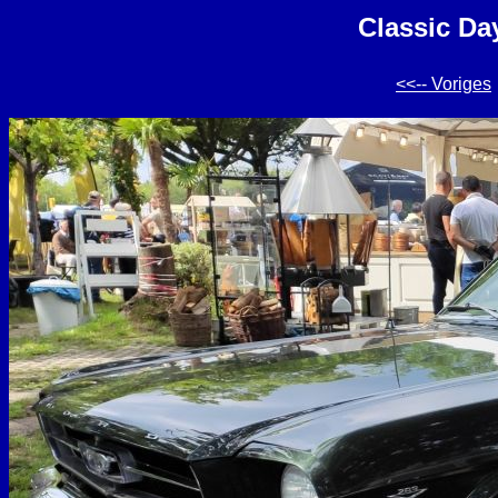
Classic Da
<<-- Voriges