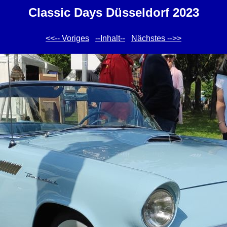
Classic Days Düsseldorf 2023
<<-- Voriges
--Inhalt--
Nächstes -->>