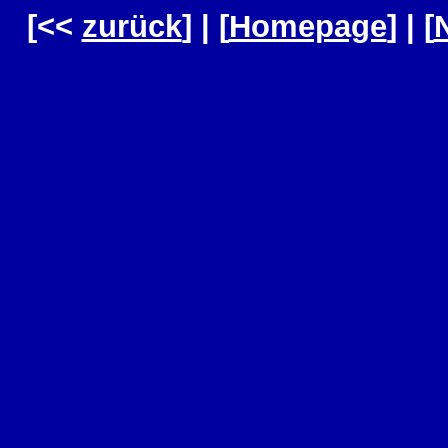
[<<
zurück
] | [
Homepage
] | [